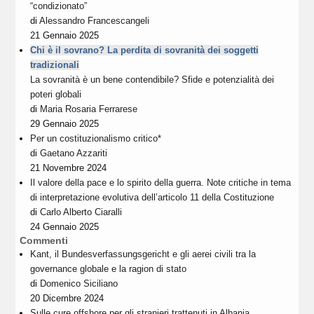
“condizionato”
di
Alessandro Francescangeli
21 Gennaio 2025
Chi è il sovrano? La perdita di sovranità dei soggetti
tradizionali
La sovranità è un bene contendibile? Sfide e potenzialità dei
poteri globali
di
Maria Rosaria Ferrarese
29 Gennaio 2025
Per un costituzionalismo critico*
di
Gaetano Azzariti
21 Novembre 2024
Il valore della pace e lo spirito della guerra. Note critiche in tema
di interpretazione evolutiva dell’articolo 11 della Costituzione
di
Carlo Alberto Ciaralli
24 Gennaio 2025
Commenti
Kant, il Bundesverfassungsgericht e gli aerei civili tra la
governance globale e la ragion di stato
di
Domenico Siciliano
20 Dicembre 2024
Sulle cure offshore per gli stranieri trattenuti in Albania