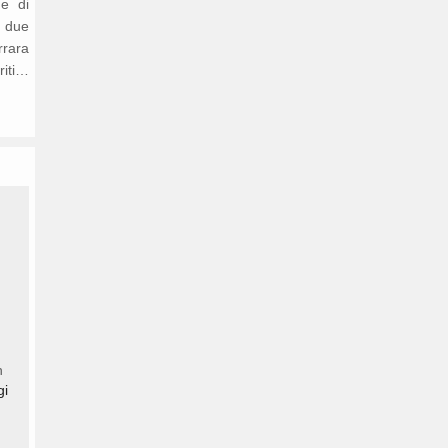
ne di
n due
rrara
riti…
n
gi