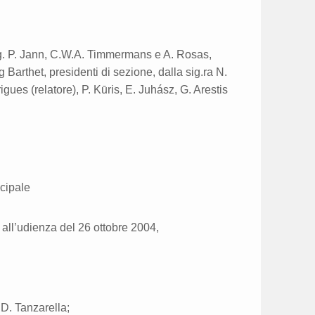
gg. P. Jann, C.W.A. Timmermans e A. Rosas,
g Barthet, presidenti di sezione, dalla sig.ra N.
gues (relatore), P. Kūris, E. Juhász, G. Arestis
ncipale
o all’udienza del 26 ottobre 2004,
 D. Tanzarella;