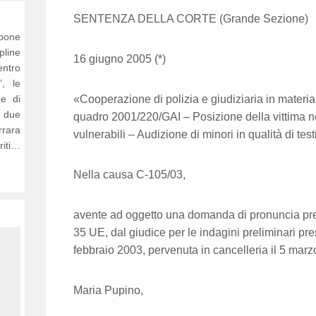
SENTENZA DELLA CORTE (Grande Sezione)
opone
ipline
16 giugno 2005 (*)
entro
’, le
ne di
«Cooperazione di polizia e giudiziaria in materi
n due
quadro 2001/220/GAI – Posizione della vittima n
rrara
vulnerabili – Audizione di minori in qualità di te
riti…
Nella causa C‑105/03,
avente ad oggetto una domanda di pronuncia pregi
35 UE, dal giudice per le indagini preliminari pr
febbraio 2003, pervenuta in cancelleria il 5 mar
Maria Pupino,