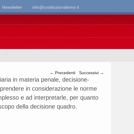
Newsletter
info@costituzionalismo.it
Navigazione articolo
←
Precedenti
Successivi
→
aria in materia penale, decisione-
a prendere in considerazione le norme
mplesso e ad interpretarle, per quanto
o scopo della decisione quadro.