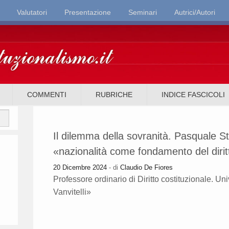
Valutatori
Presentazione
Seminari
Autrici/Autori
it
COMMENTI
RUBRICHE
INDICE FASCICOLI
Il dilemma della sovranità. Pasquale Sta
«nazionalità come fondamento del diritt
20 Dicembre 2024
- di
Claudio De Fiores
Professore ordinario di Diritto costituzionale. U
Vanvitelli»