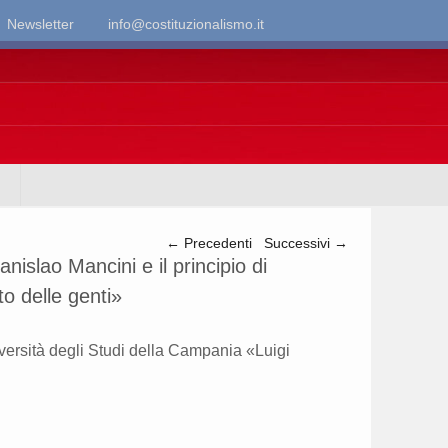
Newsletter
info@costituzionalismo.it
Navigazione articolo
←
Precedenti
Successivi
→
nislao Mancini e il principio di
o delle genti»
niversità degli Studi della Campania «Luigi