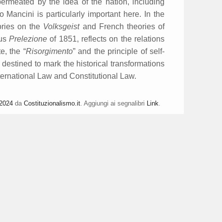
 permeated by the idea of the nation, including
 Mancini is particularly important here. In the
ories on the
Volksgeist
and French theories of
ous
Prelezione
of 1851, reflects on the relations
e, the “
Risorgimento
” and the principle of self-
destined to mark the historical transformations
nternational Law and Constitutional Law.
 2024
da
Costituzionalismo.it
. Aggiungi ai segnalibri
Link
.