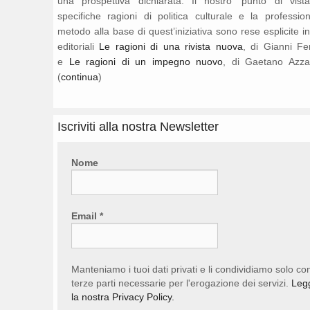
una prospettiva dichiarata. Il nostro ‘punto di vista
specifiche ragioni di politica culturale e la professio
metodo alla base di quest’iniziativa sono rese esplicite i
editoriali
Le ragioni di una rivista nuova
, di Gianni Fe
e
Le ragioni di un impegno nuovo
, di Gaetano Azza
(
continua
)
Iscriviti alla nostra Newsletter
Nome
Email
*
Manteniamo i tuoi dati privati e li condividiamo solo co
terze parti necessarie per l'erogazione dei servizi.
Leg
la nostra Privacy Policy.