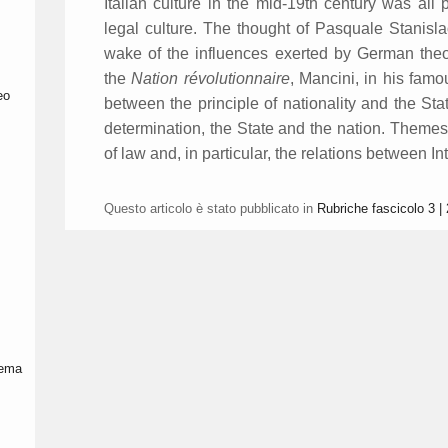
Italian culture in the mid-19th century was all
legal culture. The thought of Pasquale Stanislao
wake of the influences exerted by German the
the
Nation révolutionnaire
, Mancini, in his fam
eo
between the principle of nationality and the Stat
determination, the State and the nation. Themes 
of law and, in particular, the relations between I
Questo articolo è stato pubblicato in
Rubriche fascicolo 3 |
 tema