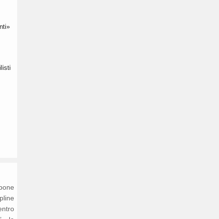
nti»
listi
opone
ipline
entro