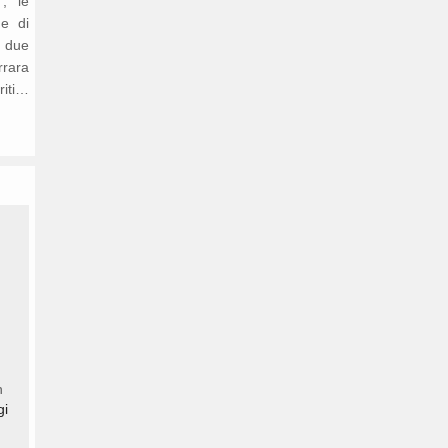
’, le
ne di
n due
rrara
riti…
n
gi