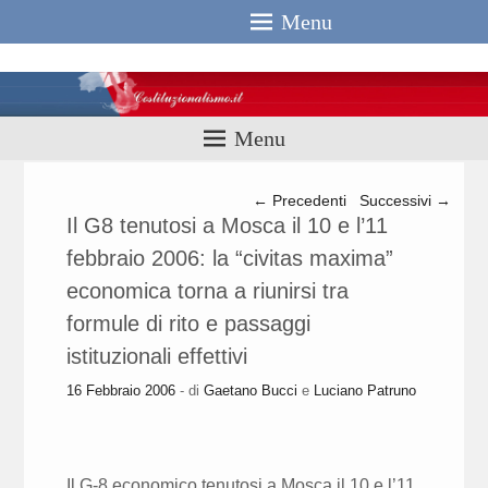
Menu
Costituzionali
Menu
Navigazione articolo
←
Precedenti
Successivi
→
Il G8 tenutosi a Mosca il 10 e l’11
febbraio 2006: la “civitas maxima”
economica torna a riunirsi tra
formule di rito e passaggi
istituzionali effettivi
16 Febbraio 2006
- di
Gaetano Bucci
e
Luciano Patruno
Il G-8 economico tenutosi a Mosca il 10 e l’11