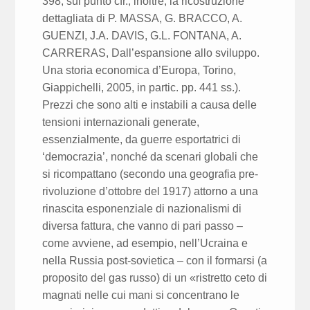
398; sul punto cfr., inoltre, la ricostruzione
dettagliata di P. MASSA, G. BRACCO, A.
GUENZI, J.A. DAVIS, G.L. FONTANA, A.
CARRERAS, Dall’espansione allo sviluppo.
Una storia economica d’Europa, Torino,
Giappichelli, 2005, in partic. pp. 441 ss.).
Prezzi che sono alti e instabili a causa delle
tensioni internazionali generate,
essenzialmente, da guerre esportatrici di
‘democrazia’, nonché da scenari globali che
si ricompattano (secondo una geografia pre-
rivoluzione d’ottobre del 1917) attorno a una
rinascita esponenziale di nazionalismi di
diversa fattura, che vanno di pari passo –
come avviene, ad esempio, nell’Ucraina e
nella Russia post-sovietica – con il formarsi (a
proposito del gas russo) di un «ristretto ceto di
magnati nelle cui mani si concentrano le