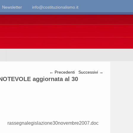
Newsletter
info@costituzionalismo.it
Navigazione articolo
←
Precedenti
Successivi
→
TEVOLE aggiornata al 30
rassegnalegislazione30novembre2007.doc