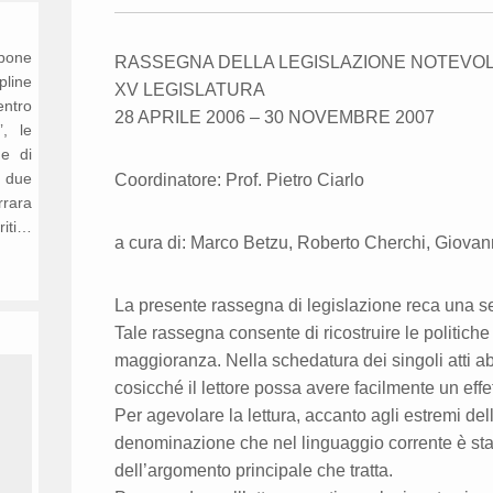
opone
RASSEGNA DELLA LEGISLAZIONE NOTEVO
ipline
XV LEGISLATURA
entro
28 APRILE 2006 – 30 NOVEMBRE 2007
’, le
ne di
n due
Coordinatore: Prof. Pietro Ciarlo
rrara
riti…
a cura di: Marco Betzu, Roberto Cherchi, Giovan
La presente rassegna di legislazione reca una sel
Tale rassegna consente di ricostruire le politiche l
maggioranza. Nella schedatura dei singoli atti ab
cosicché il lettore possa avere facilmente un effe
Per agevolare la lettura, accanto agli estremi dell
denominazione che nel linguaggio corrente è stat
dell’argomento principale che tratta.