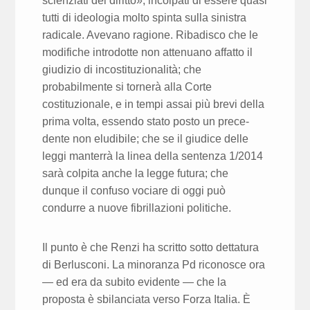
scienziati del diritto», incolpati di essere quasi
tutti di ideologia molto spinta sulla sinistra
radicale. Avevano ragione. Ribadisco che le
modifiche introdotte non attenuano affatto il
giudizio di incostituzionalità; che
probabilmente si tornerà alla Corte
costituzionale, e in tempi assai più brevi della
prima volta, essendo stato posto un prece­
dente non eludibile; che se il giudice delle
leggi manterrà la linea della sen­tenza 1/2014
sarà colpita anche la legge futura; che
dunque il confuso vociare di oggi può
condurre a nuove fibrillazioni politiche.
Il punto è che Renzi ha scritto sotto dettatura
di Berlusconi. La minoranza Pd riconosce ora
— ed era da subito evidente — che la
proposta è sbilan­ciata verso Forza Italia. È