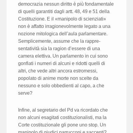
democrazia nessun diritto è più fondamen­tale
di quelli garantiti dagli artt. 48, 49 e 51 della
Costituzione. E il «mani­polo di scienziati»
non è affatto irragionevolmente legato a una
nozione mitologica dell’aula parlamentare.
Semplicemente, assume che la rappre­
sentatività sia la ragion d’essere di una
camera elettiva. Un parlamento in cui sono
gonfiati i numeri di alcuni e ridotti quelli di
altri, che vede altri ancora estromessi,
popolato di anime morte non scelte da
nessuno e solo obbedienti al capo, a che
serve?
Infine, al segretario del Pd va ricordato che
non alcuni esagitati costituzio­nalisti, ma la
Corte costituzionale gli pone uno stop. Un
manipolo di giu­dici parrucconi e saccenti?