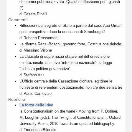
dicotomia pubblico/privato. Qualche riflessione per i giuristi
(*)
di
Cesare Pinelli
Commenti
Riflessioni sul segreto di Stato a partire dal caso Abu Omar:
quali prospettive dopo la condanna di Strasburgo?
di
Roberto Prossomariti
La riforma Renzi-Boschi: governo forte, Costituzione debole
di
Massimo Villone
La clausola di supremazia statale nel ddl di revisione
costituzionale: si scrive “interesse nazionale”, si legge
“indirizzo politico-governativo”
di
Stefano Aru
L’Ufficio centrale della Cassazione dichiara legittime le
richieste di referendum costituzionale: non c’è due senza tre
di
Paolo Carnevale
Rubriche
La forza delle idee
Is Constitutionalism on the wane? Moving from P. Dobner,
M. Loughlin (eds), The Twilight of Constitutionalism, Oxford
University Press, 2010 towards an updated bibliography.
di
Francesco Bilancia