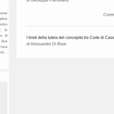
di Giuseppe Palmisano
opone
Comm
ipline
entro
’, le
ne di
I limiti della tutela del concepito tra Corte di Ca
n due
di Alessandro Di Blasi
rrara
riti…