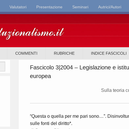
Valutatori
Presentazione
Seminari
Autrici/Autori
it
COMMENTI
RUBRICHE
INDICE FASCICOLI
Fascicolo 3|2004 – Legislazione e istit
europea
Sulla teoria c
“Questa o quella per me pari sono…”. Disinvoltura
sulle fonti del diritto*.