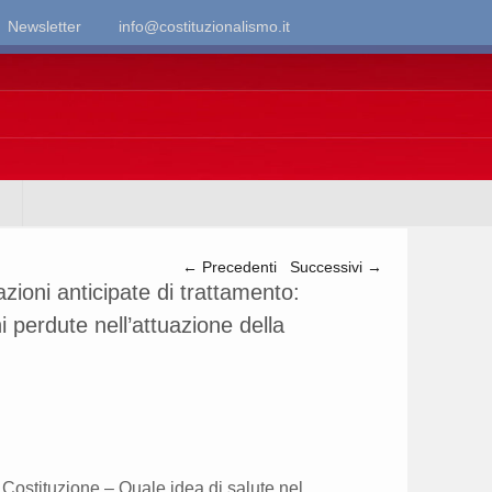
Newsletter
info@costituzionalismo.it
Navigazione articolo
←
Precedenti
Successivi
→
azioni anticipate di trattamento:
i perdute nell’attuazione della
ostituzione – Quale idea di salute nel