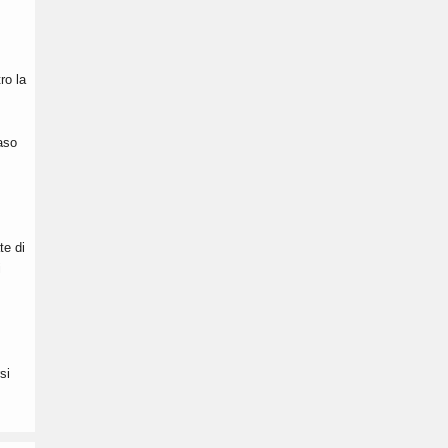
ro la
caso
te di
i
si