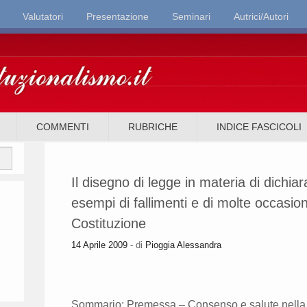
Valutatori
Presentazione
Seminari
Autrici/Autori
it
COMMENTI
RUBRICHE
INDICE FASCICOLI
Il disegno di legge in materia di dichiar
esempi di fallimenti e di molte occasion
Costituzione
14 Aprile 2009
- di
Pioggia Alessandra
Sommario: Premessa – Consenso e salute nella C