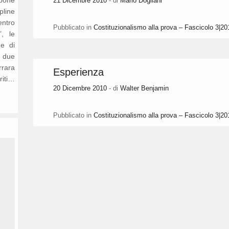
21 Dicembre 2010
- di
Mario Dogliani
ipline
entro
Pubblicato in
Costituzionalismo alla prova – Fascicolo 3|20
’, le
ne di
n due
rrara
Esperienza
riti…
20 Dicembre 2010
- di
Walter Benjamin
Pubblicato in
Costituzionalismo alla prova – Fascicolo 3|20