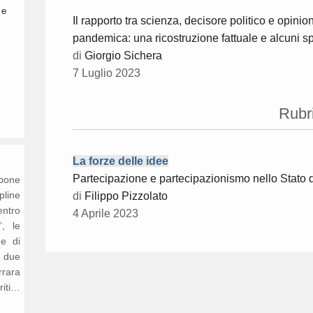
 e
Il rapporto tra scienza, decisore politico e opin
pandemica: una ricostruzione fattuale e alcuni spu
di
Giorgio Sichera
7 Luglio 2023
Rubr
La forze delle idee
Partecipazione e partecipazionismo nello Stato
opone
ipline
di
Filippo Pizzolato
entro
4 Aprile 2023
’, le
ne di
n due
rrara
riti…