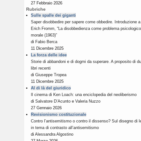
27 Febbraio 2026
Rubriche
Sulle spalle dei giganti
Saper disobbedire per sapere come obbedire. Introduzione a
Erich Fromm, “La disobbedienza come problema psicologico
morale (1963)”
di
Fabio Berca
11 Dicembre 2025
La forza delle idee
Storie di abbandoni e di dogmi da superare. A proposito di d
libri recenti
di
Giuseppe Tropea
11 Dicembre 2025
Al di là del giuridico
Il cinema di Ken Loach: una enciclopedia del neoliberismo
di
Salvatore D’Acunto
e
Valeria Nuzzo
27 Gennaio 2026
Revisionismo costituzionale
Contro l’antisemitismo o contro il dissenso? Sul disegno di 
in tema di contrasto all’antisemitismo
di
Alessandra Algostino
27 Marzo 2026