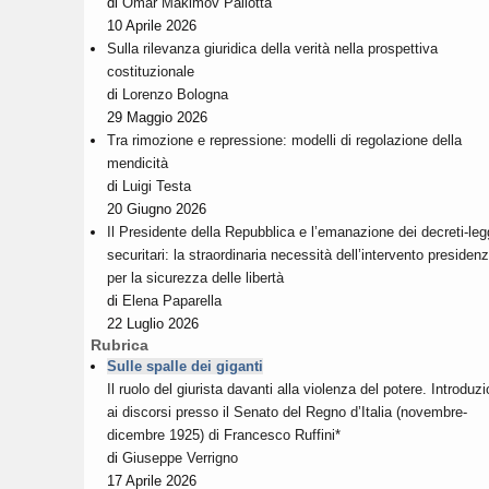
di
Omar Makimov Pallotta
10 Aprile 2026
Sulla rilevanza giuridica della verità nella prospettiva
costituzionale
di
Lorenzo Bologna
29 Maggio 2026
Tra rimozione e repressione: modelli di regolazione della
mendicità
di
Luigi Testa
20 Giugno 2026
Il Presidente della Repubblica e l’emanazione dei decreti-le
securitari: la straordinaria necessità dell’intervento presidenz
per la sicurezza delle libertà
di
Elena Paparella
22 Luglio 2026
Rubrica
Sulle spalle dei giganti
Il ruolo del giurista davanti alla violenza del potere. Introduz
ai discorsi presso il Senato del Regno d’Italia (novembre-
dicembre 1925) di Francesco Ruffini*
di
Giuseppe Verrigno
17 Aprile 2026