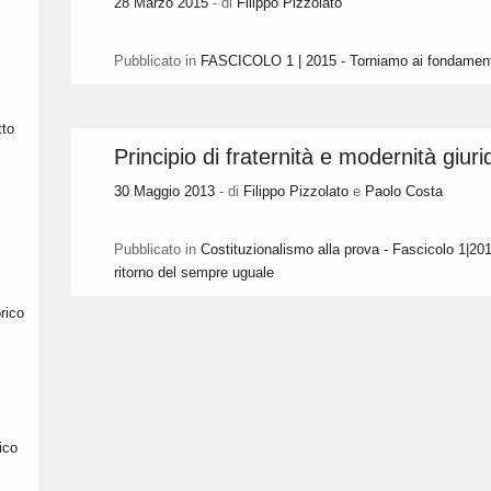
28 Marzo 2015
- di
Filippo Pizzolato
Pubblicato in
FASCICOLO 1 | 2015 - Torniamo ai fondament
tto
Principio di fraternità e modernità giuri
30 Maggio 2013
- di
Filippo Pizzolato
e
Paolo Costa
Pubblicato in
Costituzionalismo alla prova - Fascicolo 1|20
ritorno del sempre uguale
rico
ico