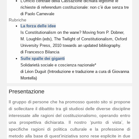
L’Ufficio centrale della Cassazione dichiara legittime le
richieste di referendum costituzionale: non c’è due senza tre
di
Paolo Carnevale
Rubriche
La forza delle idee
Is Constitutionalism on the wane? Moving from P. Dobner,
M. Loughlin (eds), The Twilight of Constitutionalism, Oxford
University Press, 2010 towards an updated bibliography.
di
Francesco Bilancia
Sulle spalle dei giganti
Solidarietà sociale e coscienza nazionale*
di
Léon Duguit
(Introduzione e traduzione a cura di Giovanna
Montella)
Presentazione
Il gruppo di persone che ha promosso questo sito si propone
di sollecitare il dibattito tra gli studiosi delle diverse discipline
interessate alle ragioni del costituzionalismo, operando entro
una prospettiva dichiarata. Il nostro ‘punto di vista’, le
specifiche ragioni di politica culturale e la professione di
metodo alla base di quest’iniziativa sono rese esplicite in due