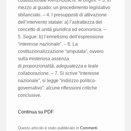
costituzionale Renzi-Boschi: le origini. – 3. In
mezzo al guado: un procedimento legislativo
sbilanciato. – 4. I presupposti di attivazione
dell’intervento statale: a) l’astrattezza del
concetto di
unità giuridica
ed
economica
. –
5.
Segue
: b) l’ermetismo dell’espressione
“
interesse nazionale
”. – 6. La
costituzionalizzazione “amputata”, ovvero
sulla misteriosa assenza
di
proporzionalità
,
adeguatezza
e
leale
collaborazione
. – 7. Si scrive “interesse
nazionale”, si legge “indirizzo politico-
governativo”: alcune riflessioni critiche
conclusive.
Continua su PDF
Questo articolo è stato pubblicato in
Commenti