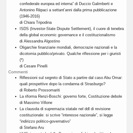
confederale europea ed interna” di Duccio Galimberti e
Antonino Rèpaci a settant’anni dalla prima pubblicazione
(1946-2016)
di
Chiara Tripodina
ISDS (Investor-State Dispute Settlement), il cuore di tenebra
della global economic governance e il costituzionalismo
di
Alessandra Algostino
Oligarchie finanziarie mondiali, democrazie nazionali e la
dicotomia pubblico/privato. Qualche riflessione per i giuristi
(*)
di
Cesare Pinelli
Commenti
Riflessioni sul segreto di Stato a partire dal caso Abu Omar:
quali prospettive dopo la condanna di Strasburgo?
di
Roberto Prossomariti
La riforma Renzi-Boschi: governo forte, Costituzione debole
di
Massimo Villone
La clausola di supremazia statale nel ddl di revisione
costituzionale: si scrive “interesse nazionale”, si legge
“indirizzo politico-governativo”
di
Stefano Aru