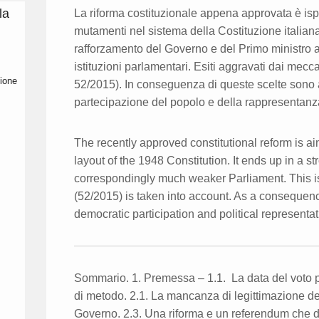
la
La riforma costituzionale appena approvata è ispi
mutamenti nel sistema della Costituzione italiana
rafforzamento del Governo e del Primo ministro a
istituzioni parlamentari. Esiti aggravati dai mecca
ione
52/2015). In conseguenza di queste scelte sono a r
partecipazione del popolo e della rappresentanza
The recently approved constitutional reform is aim
layout of the 1948 Constitution. It ends up in a 
correspondingly much weaker Parliament. This is
(52/2015) is taken into account. As a consequenc
democratic participation and political representati
Sommario. 1. Premessa – 1.1. La data del voto po
di metodo. 2.1. La mancanza di legittimazione del 
Governo. 2.3. Una riforma e un referendum che divi