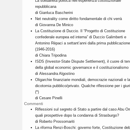
La solidarietà politica nell’esperienza costituzionale
repubblicana
di
Gianluca Bascherini
Net neutrality come diritto fondamentale di chi verrà
di
Giovanna De Minico
La Costituzione di Duccio. Il “Progetto di Costituzione
confederale europea ed interna” di Duccio Galimberti e
Antonino Rèpaci a settant’anni dalla prima pubblicazione
(1946-2016)
di
Chiara Tripodina
ISDS (Investor-State Dispute Settlement), il cuore di te
della global economic governance e il costituzionalismo
di
Alessandra Algostino
Oligarchie finanziarie mondiali, democrazie nazionali e l
dicotomia pubblico/privato. Qualche riflessione per i giuri
(*)
di
Cesare Pinelli
Commenti
Riflessioni sul segreto di Stato a partire dal caso Abu O
quali prospettive dopo la condanna di Strasburgo?
di
Roberto Prossomariti
La riforma Renzi-Boschi: governo forte, Costituzione deb