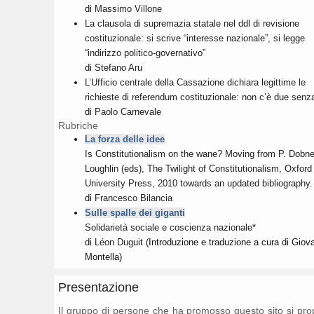
di
Massimo Villone
La clausola di supremazia statale nel ddl di revisione
costituzionale: si scrive “interesse nazionale”, si legge
“indirizzo politico-governativo”
di
Stefano Aru
L’Ufficio centrale della Cassazione dichiara legittime le
richieste di referendum costituzionale: non c’è due senza
di
Paolo Carnevale
Rubriche
La forza delle idee
Is Constitutionalism on the wane? Moving from P. Dobne
Loughlin (eds), The Twilight of Constitutionalism, Oxford
University Press, 2010 towards an updated bibliography.
di
Francesco Bilancia
Sulle spalle dei giganti
Solidarietà sociale e coscienza nazionale*
di
Léon Duguit
(Introduzione e traduzione a cura di Giov
Montella)
Presentazione
Il gruppo di persone che ha promosso questo sito si pr