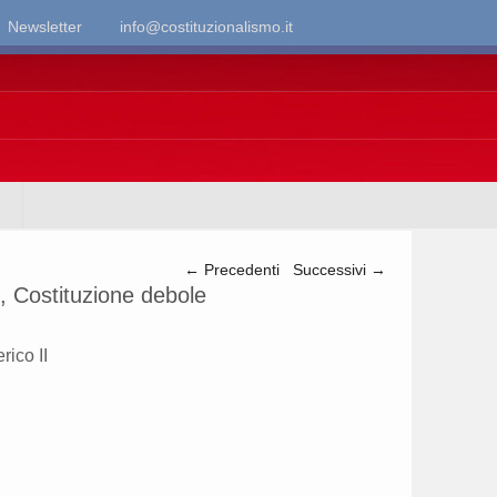
Newsletter
info@costituzionalismo.it
Navigazione articolo
←
Precedenti
Successivi
→
, Costituzione debole
rico II