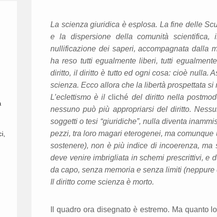
La scienza giuridica è esplosa. La fine delle Sc
e la dispersione della comunità scientifica, 
nullificazione dei saperi, accompagnata dalla m
ha reso tutti egualmente liberi, tutti egualmente 
diritto, il diritto è tutto ed ogni cosa: cioè nulla
scienza. Ecco allora che la libertà prospettata si 
L’eclettismo è il
cliché
del diritto nella postmod
à
nessuno può più appropriarsi del diritto. Ness
soggetti o tesi “giuridiche”, nulla diventa inammi
pezzi, tra loro magari eterogenei, ma comunque ut
i,
sostenere), non è più indice di incoerenza, ma 
deve venire imbrigliata in schemi prescrittivi, e 
da capo, senza memoria e senza limiti (neppure 
Il diritto come scienza è morto.
Il quadro ora disegnato è estremo. Ma quanto lo