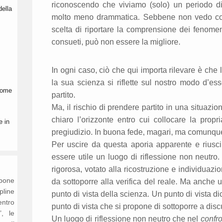
riconoscendo che viviamo (solo) un periodo di
della
molto meno drammatica. Sebbene non vedo cos
scelta di riportare la comprensione dei fenomeni
consueti, può non essere la migliore.
In ogni caso, ciò che qui importa rilevare è che l
la sua scienza si riflette sul nostro modo d’es
 come
partito.
Ma, il rischio di prendere partito in una situazio
chiaro l’orizzonte entro cui collocare la propr
e in
pregiudizio. In buona fede, magari, ma comunqu
Per uscire da questa aporia apparente e riusci
essere utile un luogo di riflessione non neutr
rigorosa, votato alla ricostruzione e individuazi
opone
da sottoporre alla verifica del reale. Ma anche
ipline
punto di vista della scienza. Un punto di vista d
entro
punto di vista che si propone di sottoporre a disc
’, le
Un luogo di riflessione non neutro che nel
confr