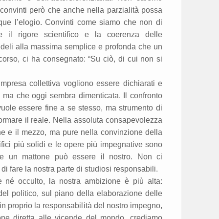
convinti però che anche nella parzialità possa
dunque l’elogio. Convinti come siamo che non di
 il rigore scientifico e la coerenza delle
fedeli alla massima semplice e profonda che un
scorso, ci ha consegnato: “Su ciò, di cui non si
mpresa collettiva vogliono essere dichiarati e
a, ma che oggi sembra dimenticata. Il confronto
uole essere fine a se stesso, ma strumento di
rasformare il reale. Nella assoluta consapevolezza
 fine e il mezzo, ma pure nella convinzione della
ifici più solidi e le opere più impegnative sono
che un mattone può essere il nostro. Non ci
i fare la nostra parte di studiosi responsabili.
né occulto, la nostra ambizione è più alta:
el politico, sul piano della elaborazione delle
in proprio la responsabilità del nostro impegno,
one diretta alle vicende del mondo, crediamo