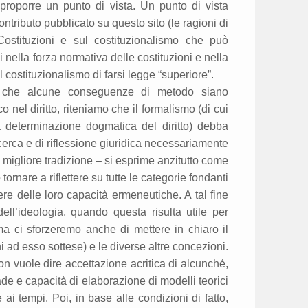
 proporre un punto di vista. Un punto di vista
ontributo pubblicato su questo sito (le ragioni di
Costituzioni e sul costituzionalismo che può
 nella forza normativa delle costituzioni e nella
l costituzionalismo di farsi legge “superiore”.
mo che alcune conseguenze di metodo siano
o nel diritto, riteniamo che il formalismo (di cui
a determinazione dogmatica del diritto) debba
erca e di riflessione giuridica necessariamente
 migliore tradizione – si esprime anzitutto come
tornare a riflettere su tutte le categorie fondanti
anere delle loro capacità ermeneutiche. A tal fine
ell’ideologia, quando questa risulta utile per
 ma ci sforzeremo anche di mettere in chiaro il
ni ad esso sottese) e le diverse altre concezioni.
 non vuole dire accettazione acritica di alcunché,
e e capacità di elaborazione di modelli teorici
ai tempi. Poi, in base alle condizioni di fatto,