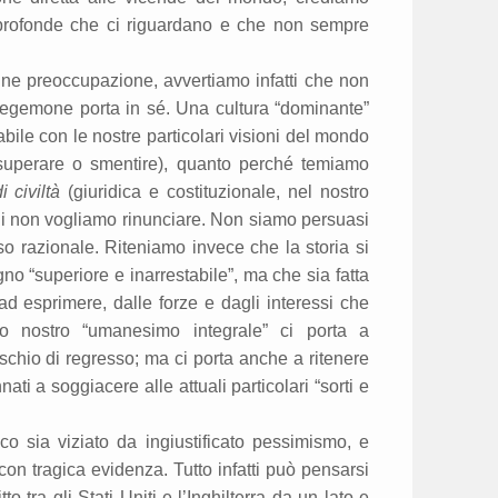
 e profonde che ci riguardano e che non sempre
e preoccupazione, avvertiamo infatti che non
e egemone porta in sé. Una cultura “dominante”
bile con le nostre particolari visioni del mondo
i superare o smentire), quanto perché temiamo
 civiltà
(giuridica e costituzionale, nel nostro
ali non vogliamo rinunciare. Non siamo persuasi
so razionale. Riteniamo invece che la storia si
o “superiore e inarrestabile”, ma che sia fatta
ad esprimere, dalle forze e dagli interessi che
o nostro “umanesimo integrale” ci porta a
ischio di regresso; ma ci porta anche a ritenere
i a soggiacere alle attuali particolari “sorti e
co sia viziato da ingiustificato pessimismo, e
con tragica evidenza. Tutto infatti può pensarsi
o tra gli Stati Uniti e l’Inghilterra da un lato e