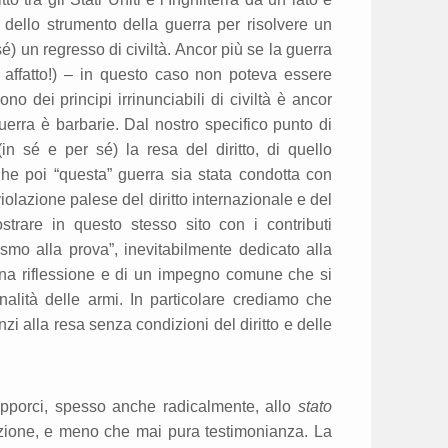
o dello strumento della guerra per risolvere un
sé) un regresso di civiltà. Ancor più se la guerra
affatto!) – in questo caso non poteva essere
o dei principi irrinunciabili di civiltà è ancor
rra è barbarie. Dal nostro specifico punto di
 (in sé e per sé) la resa del diritto, di quello
 Che poi “questa” guerra sia stata condotta con
 violazione palese del diritto internazionale e del
strare in questo stesso sito con i contributi
lismo alla prova”, inevitabilmente dedicato alla
una riflessione e di un impegno comune che si
onalità delle armi. In particolare crediamo che
zi alla resa senza condizioni del diritto e delle
opporci, spesso anche radicalmente, allo
stato
zione, e meno che mai pura testimonianza. La