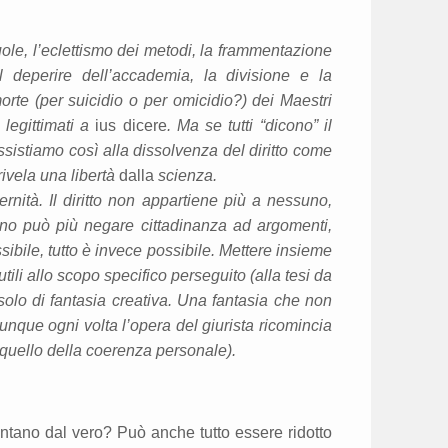
uole, l’eclettismo dei metodi, la frammentazione
il deperire dell’accademia, la divisione e la
orte (per suicidio o per omicidio?) dei Maestri
legittimati a
ius dicere
. Ma se tutti “dicono” il
. Assistiamo così alla dissolvenza del diritto come
rivela una libertà
dalla
scienza.
ernità. Il diritto non appartiene più a nessuno,
uno può più negare cittadinanza ad argomenti,
ssibile, tutto è invece possibile. Mettere insieme
ili allo scopo specifico perseguito (alla tesi da
solo di fantasia creativa. Una fantasia che non
dunque ogni volta l’opera del giurista ricomincia
quello della coerenza personale).
ntano dal vero? Può anche tutto essere ridotto