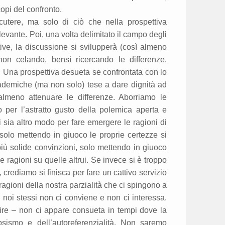
opi del confronto.
cutere, ma solo di ciò che nella prospettiva
levante. Poi, una volta delimitato il campo degli
ttive, la discussione si svilupperà (così almeno
on celando, bensì ricercando le differenze.
 Una prospettiva desueta se confrontata con lo
cademiche (ma non solo) tese a dare dignità ad
meno attenuare le differenze. Aborriamo le
o per l’astratto gusto della polemica aperta e
i sia altro modo per fare emergere le ragioni di
solo mettendo in giuoco le proprie certezze si
iù solide convinzioni, solo mettendo in giuoco
ie ragioni su quelle altrui. Se invece si è troppo
, crediamo si finisca per fare un cattivo servizio
ragioni della nostra parzialità che ci spingono a
a noi stessi non ci conviene e non ci interessa.
dire – non ci appare consueta in tempi dove la
psismo e dell’autoreferenzialità. Non saremo