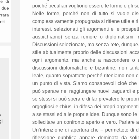
ne di
poiché peculiari vogliono essere le forme e gli sc
n due
Nelle forme, perché non di tutto si vuole dis
rrara
complessivamente propugnata si ritiene utile e ri
riti…
interessi, selezionati gli argomenti e le prospe
auspichiamo) senza remore o diplomatismi, n
Discussioni selezionate, ma senza rete, dunque.
stile abitualmente proprio delle discussioni ac
ogni argomento, ma anche a nascondere o al
discussioni diplomatiche e bizantine, non tant
leale, quanto soprattutto perché riteniamo non c
un punto di vista. Siamo consapevoli cioè che 
può sperare nel raggiungere nuovi traguardi e p
se stessi si può sperare di far prevalere le propr
orgogliosi e chiusi in difesa dei propri argomenti
a se stessi ed alle proprie idee. Dunque sono le 
n
gi
sollecitare un confronto aperto e vero. Parlare 
Un’intenzione di apertura che – permettete di 
riflessione pubblica appare dominata da soli