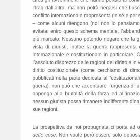
l’Iraq dall’altro, ma non potrà negarsi che l’us
conflitto internazionale rappresenta (in sé e per 
– come alcuni ritengono (noi non lo pensiamo 
evitata: entro questo schema mentale, l’abbandon
più marcato. Nessuno potendo negare che la gue
vista di giuristi, inoltre la guerra rappresenta
internazionale e costituzionale in particolare.
l’assoluto disprezzo delle ragioni del diritto e in
diritto costituzionale (come cerchiamo di dimo
pubblicati nella parte dedicata al “costituziona
guerra), non può che accentuare l’urgenza di 
opponga alla brutalità della forza ed all’irrazi
nessun giurista possa rimanere indifferente dinan
sue ragioni.
La prospettiva da noi propugnata ci porta ad 
delle cose
. Non vuole però essere solo opposi