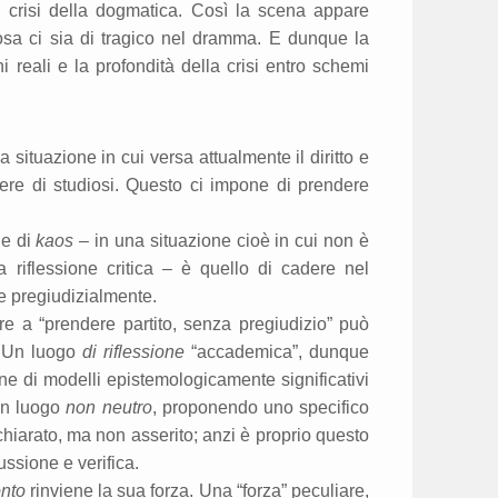
 crisi della dogmatica. Così la scena appare
a ci sia di tragico nel dramma. E dunque la
 reali e la profondità della crisi entro schemi
a situazione in cui versa attualmente il diritto e
sere di studiosi. Questo ci impone di prendere
ne di
kaos
– in una situazione cioè in cui non è
ia riflessione critica – è quello di cadere nel
e pregiudizialmente.
re a “prendere partito, senza pregiudizio” può
o. Un luogo
di riflessione
“accademica”, dunque
one di modelli epistemologicamente significativi
 un luogo
non neutro
, proponendo uno specifico
ichiarato, ma non asserito; anzi è proprio questo
ussione e verifica.
onto
rinviene la sua forza. Una “forza” peculiare,