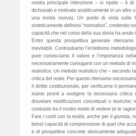
nostra principale intenzione – si ripete – è di
dichiarato e motivato analiticamente in un altro c
una rivista nuova). Un punto di vista sulle 
sinteticamente definirsi “normativo”, credendo noi
capacità che nel corso della sua storia ha avuto i
Entro questa prospettiva generale ritenia
inevitabili. Contrastiamo l’eclettismo metodologic
pure conosciamo il valore e l’importanza nell
necessariamente coniugarsi con un metodo di ric
realistico. Un metodo realistico che – secondo la
critica del reale. Per questo riteniamo necessario 
il diritto costituzionale, per verificarne il perm
siamo pronti a svolgere la necessaria critica d
disvelare mistificazioni concettuali o teoriche;
contrasto tra il nostro modo di vedere (e le ragio
Fare i conti con la realtà, anche per il giurista,
bensì capacità di comprensione di quel che accad
e di prospettive concrete storicamente adeguate 