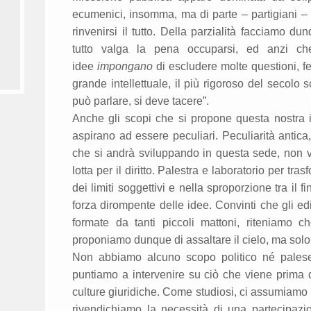
ecumenici, insomma, ma di parte – partigiani – 
rinvenirsi il tutto. Della parzialità facciamo 
tutto valga la pena occuparsi, ed anzi che
idee
impongano
di escludere molte questioni, 
grande intellettuale, il più rigoroso del secolo 
può parlare, si deve tacere”.
Anche gli scopi che si propone questa nostra i
aspirano ad essere peculiari. Peculiarità antic
che si andrà sviluppando in questa sede, non v
lotta per il diritto. Palestra e laboratorio per t
dei limiti soggettivi e nella sproporzione tra il
forza dirompente delle idee. Convinti che gli ed
formate da tanti piccoli mattoni, riteniamo 
proponiamo dunque di assaltare il cielo, ma solo d
Non abbiamo alcuno scopo politico né palese 
puntiamo a intervenire su ciò che viene prima d
culture giuridiche. Come studiosi, ci assumiamo 
rivendichiamo la necessità di una partecipazi