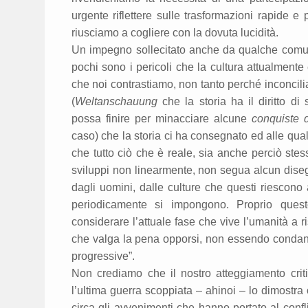
urgente riflettere sulle trasformazioni rapide
riusciamo a cogliere con la dovuta lucidità.
Un impegno sollecitato anche da qualche comun
pochi sono i pericoli che la cultura attualment
che noi contrastiamo, non tanto perché inconcilia
(
Weltanschauung
che la storia ha il diritto d
possa finire per minacciare alcune
conquiste di
caso) che la storia ci ha consegnato ed alle qu
che tutto ciò che è reale, sia anche perciò stes
sviluppi non linearmente, non segua alcun disegn
dagli uomini, dalle culture che questi riescono 
periodicamente si impongono. Proprio quest
considerare l’attuale fase che vive l’umanità a r
che valga la pena opporsi, non essendo condannat
progressive”.
Non crediamo che il nostro atteggiamento criti
l’ultima guerra scoppiata – ahinoi – lo dimostra 
circa gli avvenimenti che hanno portato al conflitt