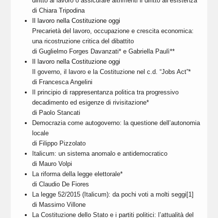
diritto al lavoro o assicurare altrimenti il diritto all’esistenza *
di Chiara Tripodina
Il lavoro nella Costituzione oggi
Precarietà del lavoro, occupazione e crescita economica:
una ricostruzione critica del dibattito
di Guglielmo Forges Davanzati* e Gabriella Paulì**
Il lavoro nella Costituzione oggi
Il governo, il lavoro e la Costituzione nel c.d. “Jobs Act”*
di Francesca Angelini
Il principio di rappresentanza politica tra progressivo
decadimento ed esigenze di rivisitazione*
di Paolo Stancati
Democrazia come autogoverno: la questione dell’autonomia
locale
di Filippo Pizzolato
Italicum: un sistema anomalo e antidemocratico
di Mauro Volpi
La riforma della legge elettorale*
di Claudio De Fiores
La legge 52/2015 (Italicum): da pochi voti a molti seggi[1]
di Massimo Villone
La Costituzione dello Stato e i partiti politici: l’attualità del