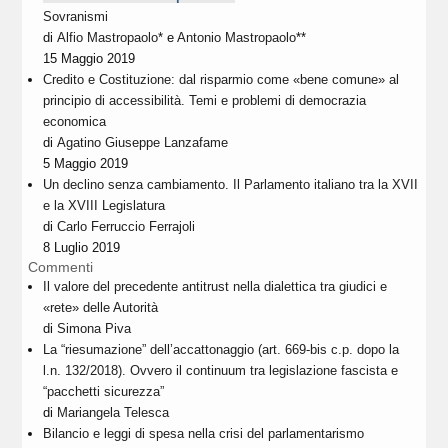
Sovranismi
di
Alfio Mastropaolo
* e
Antonio Mastropaolo
**
15 Maggio 2019
Credito e Costituzione: dal risparmio come «bene comune» al
principio di accessibilità. Temi e problemi di democrazia
economica
di
Agatino Giuseppe Lanzafame
5 Maggio 2019
Un declino senza cambiamento. Il Parlamento italiano tra la XVII
e la XVIII Legislatura
di
Carlo Ferruccio Ferrajoli
8 Luglio 2019
Commenti
Il valore del precedente antitrust nella dialettica tra giudici e
«rete» delle Autorità
di
Simona Piva
La “riesumazione” dell’accattonaggio (art. 669-bis c.p. dopo la
l.n. 132/2018). Ovvero il continuum tra legislazione fascista e
“pacchetti sicurezza”
di
Mariangela Telesca
Bilancio e leggi di spesa nella crisi del parlamentarismo