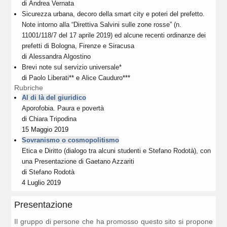
di
Andrea Vernata
Sicurezza urbana, decoro della smart city e poteri del prefetto.
Note intorno alla “Direttiva Salvini sulle zone rosse” (n.
11001/118/7 del 17 aprile 2019) ed alcune recenti ordinanze dei
prefetti di Bologna, Firenze e Siracusa
di
Alessandra Algostino
Brevi note sul servizio universale*
di
Paolo Liberati
** e
Alice Cauduro
***
Rubriche
Al di là del giuridico
Aporofobia. Paura e povertà
di
Chiara Tripodina
15 Maggio 2019
Sovranismo o cosmopolitismo
Etica e Diritto (dialogo tra alcuni studenti e Stefano Rodotà), con
una Presentazione di Gaetano Azzariti
di
Stefano Rodotà
4 Luglio 2019
Presentazione
Il gruppo di persone che ha promosso questo sito si propone