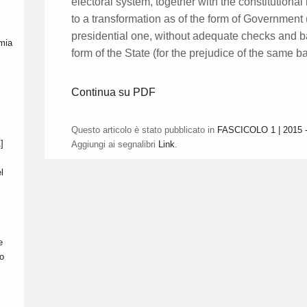
electoral system, together with the constitutional
to a transformation as of the form of Government
presidential one, without adequate checks and b
mia
form of the State (for the prejudice of the same b
Continua su PDF
Questo articolo è stato pubblicato in
FASCICOLO 1 | 2015 -
]
Aggiungi ai segnalibri
Link
.
l
e
o