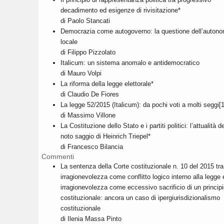
decadimento ed esigenze di rivisitazione*
di Paolo Stancati
Democrazia come autogoverno: la questione dell’autono
locale
di Filippo Pizzolato
Italicum: un sistema anomalo e antidemocratico
di Mauro Volpi
La riforma della legge elettorale*
di Claudio De Fiores
La legge 52/2015 (Italicum): da pochi voti a molti seggi[1
di Massimo Villone
La Costituzione dello Stato e i partiti politici: l’attualità de
noto saggio di Heinrich Triepel*
di Francesco Bilancia
Commenti
La sentenza della Corte costituzionale n. 10 del 2015 tra
irragionevolezza come conflitto logico interno alla legge 
irragionevolezza come eccessivo sacrificio di un principi
costituzionale: ancora un caso di ipergiurisdizionalismo
costituzionale
di Ilenia Massa Pinto