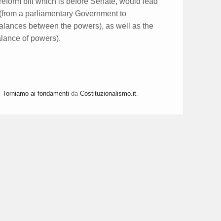
 reform bill which is before Senate, would lead
 (from a parliamentary Government to
alances between the powers), as well as the
alance of powers).
 Torniamo ai fondamenti
da
Costituzionalismo.it
.