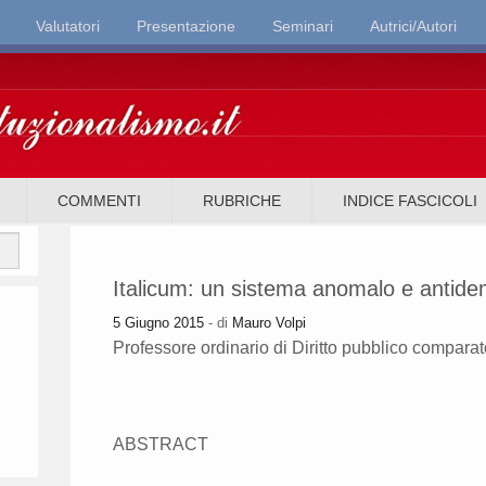
Valutatori
Presentazione
Seminari
Autrici/Autori
it
COMMENTI
RUBRICHE
INDICE FASCICOLI
Italicum: un sistema anomalo e antide
5 Giugno 2015
- di
Mauro Volpi
Professore ordinario di Diritto pubblico comparat
ABSTRACT