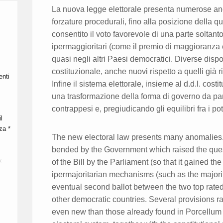
La nuova legge elettorale presenta numerose anom
forzature procedurali, fino alla posizione della 
consentito il voto favorevole di una parte solta
ipermaggioritari (come il premio di maggioranza e
quasi negli altri Paesi democratici. Diverse dispos
costituzionale, anche nuovi rispetto a quelli già r
enti
Infine il sistema elettorale, insieme al d.d.l. co
una trasformazione della forma di governo da pa
contrappesi e, pregiudicando gli equilibri fra i po
l
nza *
The new electoral law presents many anomalies.
bended by the Government which raised the quest
:
of the Bill by the Parliament (so that it gained th
ipermajoritarian mechanisms (such as the major
eventual second ballot between the two top rated 
other democratic countries. Several provisions ra
even new than those already found in Porcellum b