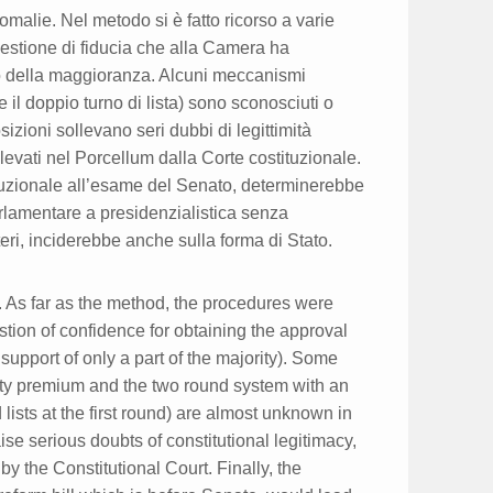
alie. Nel metodo si è fatto ricorso a varie
questione di fiducia che alla Camera ha
nto della maggioranza. Alcuni meccanismi
 il doppio turno di lista) sono sconosciuti o
izioni sollevano seri dubbi di legittimità
ilevati nel Porcellum dalla Corte costituzionale.
stituzionale all’esame del Senato, determinerebbe
rlamentare a presidenzialistica senza
teri, inciderebbe anche sulla forma di Stato.
 As far as the method, the procedures were
ion of confidence for obtaining the approval
e support of only a part of the majority). Some
ity premium and the two round system with an
lists at the first round) are almost unknown in
ise serious doubts of constitutional legitimacy,
y the Constitutional Court. Finally, the