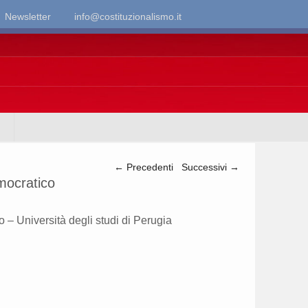
Newsletter
info@costituzionalismo.it
Navigazione articolo
←
Precedenti
Successivi
→
mocratico
o – Università degli studi di Perugia