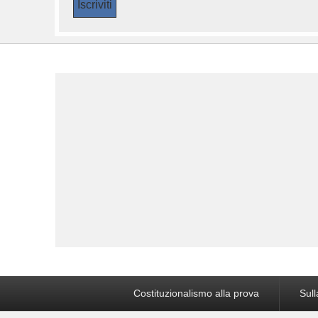
Menu
Costituzionalismo alla prova
Sull
a
piè