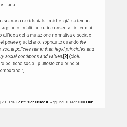
asiliana.
llo scenario occidentale, poiché, già da tempo,
 raggiunto, infatti, un certo consenso, in termini
ato all’idea della mutazione normativa e sociale
del potere giudiziario, sopratutto quando
the
o social policies rather than legal principles and
ry social conditions and values
.
[2]
(cioè,
re politiche sociali piuttosto che principi
ntemporanei”).
| 2010
da
Costituzionalismo.it
. Aggiungi ai segnalibri
Link
.