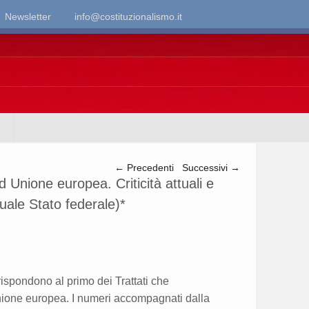
Newsletter
info@costituzionalismo.it
Navigazione articolo
←
Precedenti
Successivi
→
 Unione europea. Criticità attuali e
uale Stato federale)*
rrispondono al primo dei Trattati che
Unione europea. I numeri accompagnati dalla