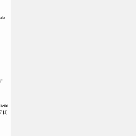
.
ale
i”
ività
7 [1]