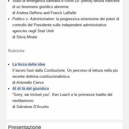
Stato di emergenza sanitaria e covid-19: (breve) lettura francese
di un fenomeno giuridico abnorme
di
Andrea Deffenu
and
Franck Laffaille
Politics v. Administration
: la progressiva estensione dei poteri di
controllo del Presidente sulle
independent administrative
agencies
negli Stati Uniti
di
Silvia Mirate
Rubriche
La forza delle idee
Il lavoro fuori dalla Costituzione. Un percorso di lettura nella più
recente dottrina costituzionalistica
di
Antonello Ciervo
Al di là del giuridico
“Sorry, we tricked you”. Ken Loach e le promesse tradite del
neoliberismo
di
Salvatore D’Acunto
Presentazione