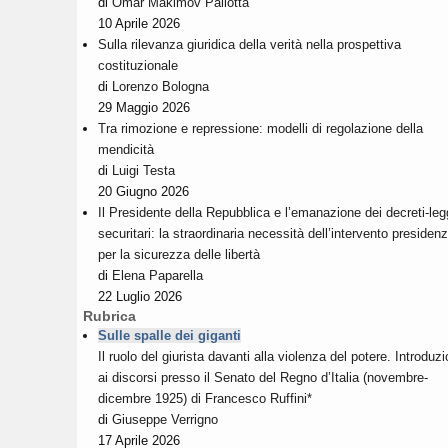
di
Omar Makimov Pallotta
10 Aprile 2026
Sulla rilevanza giuridica della verità nella prospettiva
costituzionale
di
Lorenzo Bologna
29 Maggio 2026
Tra rimozione e repressione: modelli di regolazione della
mendicità
di
Luigi Testa
20 Giugno 2026
Il Presidente della Repubblica e l’emanazione dei decreti-le
securitari: la straordinaria necessità dell’intervento presidenz
per la sicurezza delle libertà
di
Elena Paparella
22 Luglio 2026
Rubrica
Sulle spalle dei giganti
Il ruolo del giurista davanti alla violenza del potere. Introduz
ai discorsi presso il Senato del Regno d’Italia (novembre-
dicembre 1925) di Francesco Ruffini*
di
Giuseppe Verrigno
17 Aprile 2026