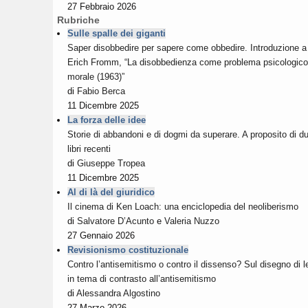
27 Febbraio 2026
Rubriche
Sulle spalle dei giganti
Saper disobbedire per sapere come obbedire. Introduzione a
Erich Fromm, “La disobbedienza come problema psicologico
morale (1963)”
di
Fabio Berca
11 Dicembre 2025
La forza delle idee
Storie di abbandoni e di dogmi da superare. A proposito di d
libri recenti
di
Giuseppe Tropea
11 Dicembre 2025
Al di là del giuridico
Il cinema di Ken Loach: una enciclopedia del neoliberismo
di
Salvatore D’Acunto
e
Valeria Nuzzo
27 Gennaio 2026
Revisionismo costituzionale
Contro l’antisemitismo o contro il dissenso? Sul disegno di 
in tema di contrasto all’antisemitismo
di
Alessandra Algostino
27 Marzo 2026