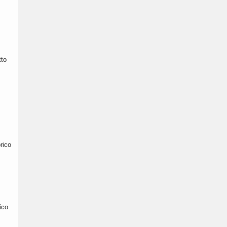
tto
rico
ico