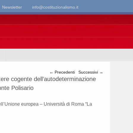
Newsletter
info@costituzionalismo.it
Navigazione articolo
←
Precedenti
Successivi
→
tere cogente dell’autodeterminazione
onte Polisario
 dell’Unione europea – Università di Roma “La