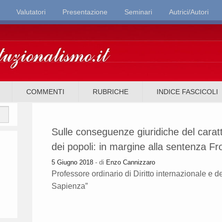
Valutatori
Presentazione
Seminari
Autrici/Autori
it
COMMENTI
RUBRICHE
INDICE FASCICOLI
Sulle conseguenze giuridiche del carat
dei popoli: in margine alla sentenza Fr
5 Giugno 2018
- di
Enzo Cannizzaro
Professore ordinario di Diritto internazionale e
Sapienza”