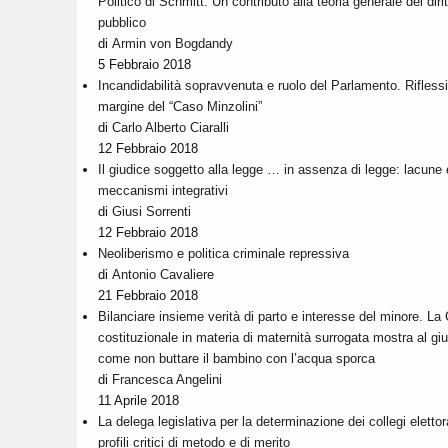
Politico di Schmitt. Un contributo alla teoria generale del diri
pubblico
di
Armin von Bogdandy
5
Febbraio
2018
Incandidabilità sopravvenuta e ruolo del Parlamento. Riflessi
margine del “Caso Minzolini”
di
Carlo Alberto Ciaralli
12 Febbraio 2018
Il giudice soggetto alla legge … in assenza di legge: lacune 
meccanismi integrativi
di
Giusi Sorrenti
12 Febbraio 2018
Neoliberismo e politica criminale repressiva
di
Antonio Cavaliere
21 Febbraio 2018
Bilanciare insieme verità di parto e interesse del minore. La 
costituzionale in materia di maternità surrogata mostra al gi
come non buttare il bambino con l’acqua sporca
di
Francesca Angelini
11 Aprile 2018
La delega legislativa per la determinazione dei collegi elettora
profili critici di metodo e di merito