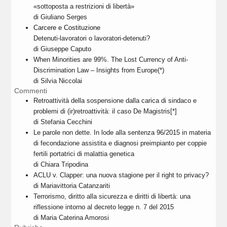
«sottoposta a restrizioni di libertà»
di Giuliano Serges
Carcere e Costituzione
Detenuti-lavoratori o lavoratori-detenuti?
di Giuseppe Caputo
When Minorities are 99%. The Lost Currency of Anti-
Discrimination Law – Insights from Europe(*)
di Silvia Niccolai
Commenti
Retroattività della sospensione dalla carica di sindaco e
problemi di (ir)retroattività: il caso De Magistris[*]
di Stefania Cecchini
Le parole non dette. In lode alla sentenza 96/2015 in materia
di fecondazione assistita e diagnosi preimpianto per coppie
fertili portatrici di malattia genetica
di Chiara Tripodina
ACLU v. Clapper: una nuova stagione per il right to privacy?
di Mariavittoria Catanzariti
Terrorismo, diritto alla sicurezza e diritti di libertà: una
riflessione intorno al decreto legge n. 7 del 2015
di Maria Caterina Amorosi