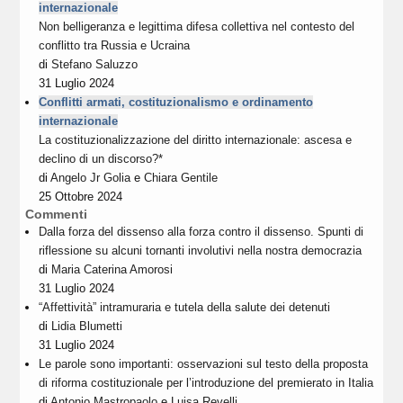
internazionale
Non belligeranza e legittima difesa collettiva nel contesto del
conflitto tra Russia e Ucraina
di
Stefano Saluzzo
31 Luglio 2024
Conflitti armati, costituzionalismo e ordinamento
internazionale
La costituzionalizzazione del diritto internazionale: ascesa e
declino di un discorso?*
di
Angelo Jr Golia
e
Chiara Gentile
25 Ottobre 2024
Commenti
Dalla forza del dissenso alla forza contro il dissenso. Spunti di
riflessione su alcuni tornanti involutivi nella nostra democrazia
di
Maria Caterina Amorosi
31 Luglio 2024
“Affettività” intramuraria e tutela della salute dei detenuti
di
Lidia Blumetti
31 Luglio 2024
Le parole sono importanti: osservazioni sul testo della proposta
di riforma costituzionale per l’introduzione del premierato in Italia
di
Antonio Mastropaolo
e
Luisa Revelli