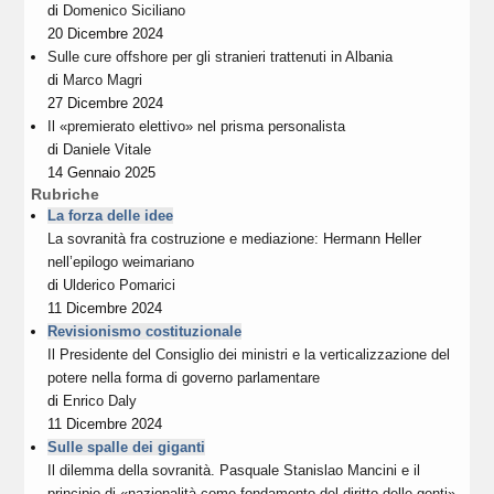
di
Domenico Siciliano
20 Dicembre 2024
Sulle cure offshore per gli stranieri trattenuti in Albania
di
Marco Magri
27 Dicembre 2024
Il «premierato elettivo» nel prisma personalista
di
Daniele Vitale
14 Gennaio 2025
Rubriche
La forza delle idee
La sovranità fra costruzione e mediazione: Hermann Heller
nell’epilogo weimariano
di
Ulderico Pomarici
11 Dicembre 2024
Revisionismo costituzionale
Il Presidente del Consiglio dei ministri e la verticalizzazione del
potere nella forma di governo parlamentare
di
Enrico Daly
11 Dicembre 2024
Sulle spalle dei giganti
Il dilemma della sovranità. Pasquale Stanislao Mancini e il
principio di «nazionalità come fondamento del diritto delle genti»