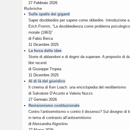
27 Febbraio 2026
Rubriche
Sulle spalle dei giganti
Saper disobbedire per sapere come obbedire. Introduzione a
Erich Fromm, “La disobbedienza come problema psicologico
morale (1963)”
di
Fabio Berca
11 Dicembre 2025
La forza delle idee
Storie di abbandoni e di dogmi da superare. A proposito di d
libri recenti
di
Giuseppe Tropea
11 Dicembre 2025
Al di là del giuridico
Il cinema di Ken Loach: una enciclopedia del neoliberismo
di
Salvatore D’Acunto
e
Valeria Nuzzo
27 Gennaio 2026
Revisionismo costituzionale
Contro l’antisemitismo o contro il dissenso? Sul disegno di 
in tema di contrasto all’antisemitismo
di
Alessandra Algostino
27 Marzo 2026