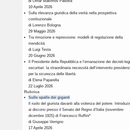
di
Omar Makimov Pallotta
10 Aprile 2026
Sulla rilevanza giuridica della verità nella prospettiva
costituzionale
di
Lorenzo Bologna
29 Maggio 2026
Tra rimozione e repressione: modelli di regolazione della
mendicità
di
Luigi Testa
20 Giugno 2026
Il Presidente della Repubblica e l’emanazione dei decreti-le
securitari: la straordinaria necessità dell’intervento presidenz
per la sicurezza delle libertà
di
Elena Paparella
22 Luglio 2026
Rubrica
Sulle spalle dei giganti
Il ruolo del giurista davanti alla violenza del potere. Introduz
ai discorsi presso il Senato del Regno d’Italia (novembre-
dicembre 1925) di Francesco Ruffini*
di
Giuseppe Verrigno
17 Aprile 2026