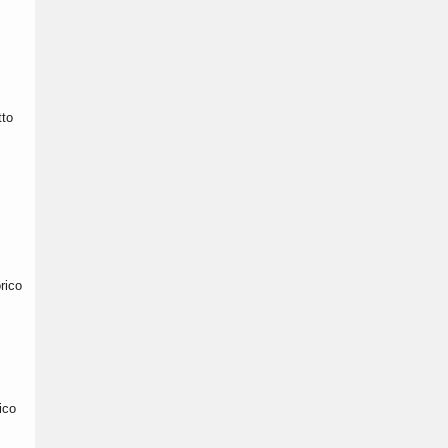
tto
rico
ico