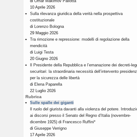
di
Omar Makimov Pallotta
10 Aprile 2026
Sulla rilevanza giuridica della verità nella prospettiva
costituzionale
di
Lorenzo Bologna
29 Maggio 2026
Tra rimozione e repressione: modelli di regolazione della
mendicità
di
Luigi Testa
20 Giugno 2026
Il Presidente della Repubblica e l’emanazione dei decreti-le
securitari: la straordinaria necessità dell’intervento presidenz
per la sicurezza delle libertà
di
Elena Paparella
22 Luglio 2026
Rubrica
Sulle spalle dei giganti
Il ruolo del giurista davanti alla violenza del potere. Introduz
ai discorsi presso il Senato del Regno d’Italia (novembre-
dicembre 1925) di Francesco Ruffini*
di
Giuseppe Verrigno
17 Aprile 2026