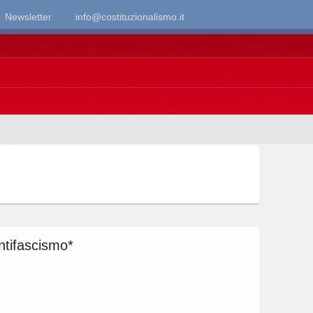
Newsletter
info@costituzionalismo.it
’antifascismo*