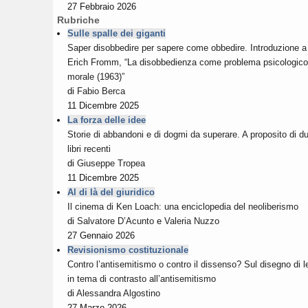
27 Febbraio 2026
Rubriche
Sulle spalle dei giganti
Saper disobbedire per sapere come obbedire. Introduzione a
Erich Fromm, “La disobbedienza come problema psicologico
morale (1963)”
di
Fabio Berca
11 Dicembre 2025
La forza delle idee
Storie di abbandoni e di dogmi da superare. A proposito di d
libri recenti
di
Giuseppe Tropea
11 Dicembre 2025
Al di là del giuridico
Il cinema di Ken Loach: una enciclopedia del neoliberismo
di
Salvatore D’Acunto
e
Valeria Nuzzo
27 Gennaio 2026
Revisionismo costituzionale
Contro l’antisemitismo o contro il dissenso? Sul disegno di 
in tema di contrasto all’antisemitismo
di
Alessandra Algostino
27 Marzo 2026