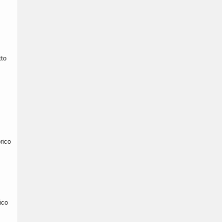
tto
rico
ico