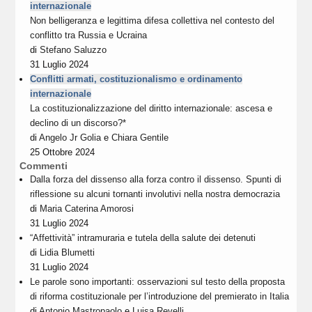
internazionale
Non belligeranza e legittima difesa collettiva nel contesto del
conflitto tra Russia e Ucraina
di
Stefano Saluzzo
31 Luglio 2024
Conflitti armati, costituzionalismo e ordinamento
internazionale
La costituzionalizzazione del diritto internazionale: ascesa e
declino di un discorso?*
di
Angelo Jr Golia
e
Chiara Gentile
25 Ottobre 2024
Commenti
Dalla forza del dissenso alla forza contro il dissenso. Spunti di
riflessione su alcuni tornanti involutivi nella nostra democrazia
di
Maria Caterina Amorosi
31 Luglio 2024
“Affettività” intramuraria e tutela della salute dei detenuti
di
Lidia Blumetti
31 Luglio 2024
Le parole sono importanti: osservazioni sul testo della proposta
di riforma costituzionale per l’introduzione del premierato in Italia
di
Antonio Mastropaolo
e
Luisa Revelli