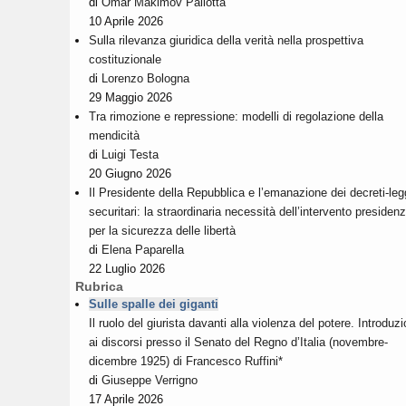
di
Omar Makimov Pallotta
10 Aprile 2026
Sulla rilevanza giuridica della verità nella prospettiva
costituzionale
di
Lorenzo Bologna
29 Maggio 2026
Tra rimozione e repressione: modelli di regolazione della
mendicità
di
Luigi Testa
20 Giugno 2026
Il Presidente della Repubblica e l’emanazione dei decreti-le
securitari: la straordinaria necessità dell’intervento presidenz
per la sicurezza delle libertà
di
Elena Paparella
22 Luglio 2026
Rubrica
Sulle spalle dei giganti
Il ruolo del giurista davanti alla violenza del potere. Introduz
ai discorsi presso il Senato del Regno d’Italia (novembre-
dicembre 1925) di Francesco Ruffini*
di
Giuseppe Verrigno
17 Aprile 2026