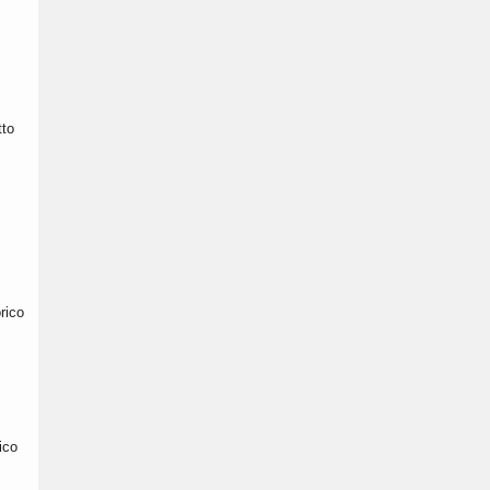
tto
rico
ico