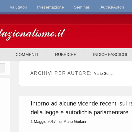
Valutatori
Presentazione
Seminari
Autrici/Autori
it
COMMENTI
RUBRICHE
INDICE FASCICOLI
ARCHIVI PER AUTORE:
Mario Gorlani
Intorno ad alcune vicende recenti sul r
della legge e autodichia parlamentare
1 Maggio 2017
- di
Mario Gorlani