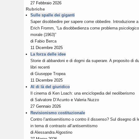
27 Febbraio 2026
Rubriche
Sulle spalle dei giganti
Saper disobbedire per sapere come obbedire. Introduzione a
Erich Fromm, “La disobbedienza come problema psicologico
morale (1963)”
di
Fabio Berca
11 Dicembre 2025
La forza delle idee
Storie di abbandoni e di dogmi da superare. A proposito di d
libri recenti
di
Giuseppe Tropea
11 Dicembre 2025
Al di là del giuridico
Il cinema di Ken Loach: una enciclopedia del neoliberismo
di
Salvatore D’Acunto
e
Valeria Nuzzo
27 Gennaio 2026
Revisionismo costituzionale
Contro l’antisemitismo o contro il dissenso? Sul disegno di 
in tema di contrasto all’antisemitismo
di
Alessandra Algostino
27 Marzo 2026