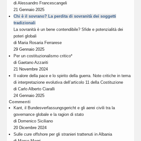
di
Alessandro Francescangeli
21 Gennaio 2025
Chi è il sovrano? La perdita di sovranità dei soggetti
tradizionali
La sovranità è un bene contendibile? Sfide e potenzialità dei
poteri globali
di
Maria Rosaria Ferrarese
29 Gennaio 2025
Per un costituzionalismo critico*
di
Gaetano Azzariti
21 Novembre 2024
Il valore della pace e lo spirito della guerra. Note critiche in tema
di interpretazione evolutiva dell’articolo 11 della Costituzione
di
Carlo Alberto Ciaralli
24 Gennaio 2025
Commenti
Kant, il Bundesverfassungsgericht e gli aerei civili tra la
governance globale e la ragion di stato
di
Domenico Siciliano
20 Dicembre 2024
Sulle cure offshore per gli stranieri trattenuti in Albania
di
Marco Magri