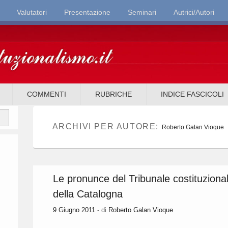
Valutatori
Presentazione
Seminari
Autrici/Autori
it
COMMENTI
RUBRICHE
INDICE FASCICOLI
ARCHIVI PER AUTORE:
Roberto Galan Vioque
Le pronunce del Tribunale costituzional
della Catalogna
9 Giugno 2011
- di
Roberto Galan Vioque