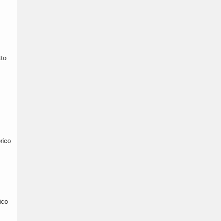
tto
rico
ico