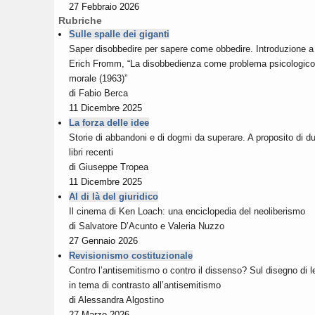
27 Febbraio 2026
Rubriche
Sulle spalle dei giganti
Saper disobbedire per sapere come obbedire. Introduzione a
Erich Fromm, “La disobbedienza come problema psicologico
morale (1963)”
di
Fabio Berca
11 Dicembre 2025
La forza delle idee
Storie di abbandoni e di dogmi da superare. A proposito di d
libri recenti
di
Giuseppe Tropea
11 Dicembre 2025
Al di là del giuridico
Il cinema di Ken Loach: una enciclopedia del neoliberismo
di
Salvatore D’Acunto
e
Valeria Nuzzo
27 Gennaio 2026
Revisionismo costituzionale
Contro l’antisemitismo o contro il dissenso? Sul disegno di 
in tema di contrasto all’antisemitismo
di
Alessandra Algostino
27 Marzo 2026