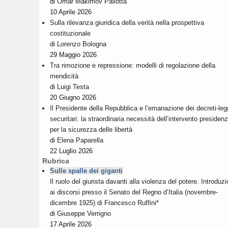
di
Omar Makimov Pallotta
10 Aprile 2026
Sulla rilevanza giuridica della verità nella prospettiva
costituzionale
di
Lorenzo Bologna
29 Maggio 2026
Tra rimozione e repressione: modelli di regolazione della
mendicità
di
Luigi Testa
20 Giugno 2026
Il Presidente della Repubblica e l’emanazione dei decreti-le
securitari: la straordinaria necessità dell’intervento presidenz
per la sicurezza delle libertà
di
Elena Paparella
22 Luglio 2026
Rubrica
Sulle spalle dei giganti
Il ruolo del giurista davanti alla violenza del potere. Introduz
ai discorsi presso il Senato del Regno d’Italia (novembre-
dicembre 1925) di Francesco Ruffini*
di
Giuseppe Verrigno
17 Aprile 2026