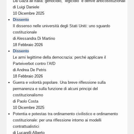
Da Gaza all’Italia: genocidio, “legicidio” e derive anticostituzionali
di
Luigi Daniele
10 Dicembre 2025
Dissento
Il dissenso nelle università degli Stati Uniti: uno sguardo
costituzionale
di
Alessandra Di Martino
18 Febbraio 2026
Dissento
Le armi legittime della democrazia: perché applicare il
Parteiverbot contro l’AfD
di
Andrea De Petris
18 Febbraio 2026
Guerra e volontà popolare. Una breve riflessione sulla
permanenza e sulla funzione di alcuni principi del
costituzionalismo
di
Paolo Costa
10 Dicembre 2025
Potentia e potestas tra ordinamento civilistico e ordinamento
costituzionale: per una riflessione intorno ai modelli
contrattualistici
di
Lucarelli Alberto