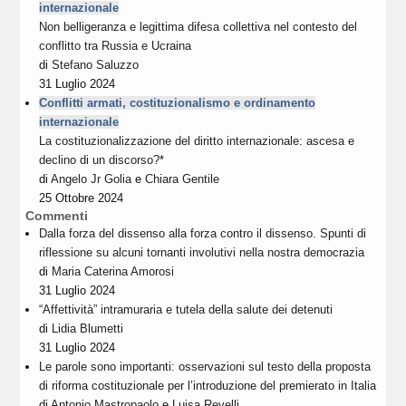
internazionale
Non belligeranza e legittima difesa collettiva nel contesto del
conflitto tra Russia e Ucraina
di
Stefano Saluzzo
31 Luglio 2024
Conflitti armati, costituzionalismo e ordinamento
internazionale
La costituzionalizzazione del diritto internazionale: ascesa e
declino di un discorso?*
di
Angelo Jr Golia
e
Chiara Gentile
25 Ottobre 2024
Commenti
Dalla forza del dissenso alla forza contro il dissenso. Spunti di
riflessione su alcuni tornanti involutivi nella nostra democrazia
di
Maria Caterina Amorosi
31 Luglio 2024
“Affettività” intramuraria e tutela della salute dei detenuti
di
Lidia Blumetti
31 Luglio 2024
Le parole sono importanti: osservazioni sul testo della proposta
di riforma costituzionale per l’introduzione del premierato in Italia
di
Antonio Mastropaolo
e
Luisa Revelli