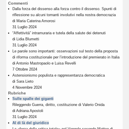
Commenti
Dalla forza del dissenso alla forza contro il dissenso. Spunti di
riflessione su alcuni tornanti involutivi nella nostra democrazia
di
Maria Caterina Amorosi
31 Luglio 2024
“Affettività” intramuraria e tutela della salute dei detenuti
di
Lidia Blumetti
31 Luglio 2024
Le parole sono importanti: osservazioni sul testo della proposta
di riforma costituzionale per l’introduzione del premierato in Italia
di
Antonio Mastropaolo
e
Luisa Revelli
7 Ottobre 2024
Astensionismo populista e rappresentanza democratica
di
Sara Lieto
4 Novembre 2024
Rubriche
Sulle spalle dei giganti
Rileggendo Guerra, diritto, costituzione di Valerio Onida
di
Adriana Apostoli
31 Luglio 2024
Al di là del giuridico
La «forza della critica totale» nel Vangelo secondo Matteo di